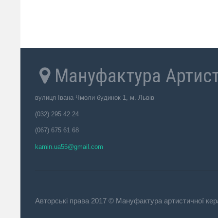
Мануфактура Артист
вулиця Івана Чмоли будинок 1, м. Львів
(032) 295 42 24
(067) 675 61 68
kamin.ua55@gmail.com
Авторські права 2017 © Мануфактура артистичної кера