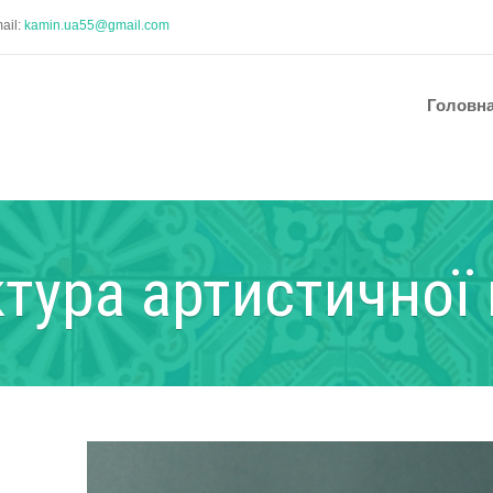
ail:
kamin.ua55@gmail.com
Головн
тура артистичної 