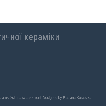
ичної кераміки
міки. Усі права захищені. Designed by Ruslana Kostevka