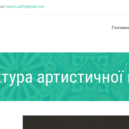
ail:
kamin.ua55@gmail.com
Головн
тура артистичної 