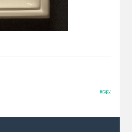
вгору