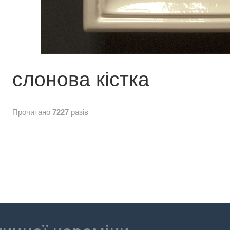
слонова кістка
Прочитано
7227
разів