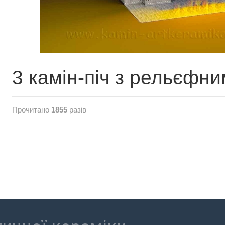
3 камін-піч з рельєфн
Прочитано
1855
разів