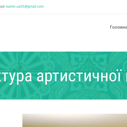
ail:
kamin.ua55@gmail.com
Головн
тура артистичної 