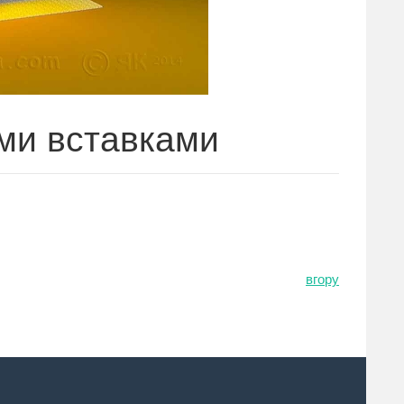
ими вставками
вгору