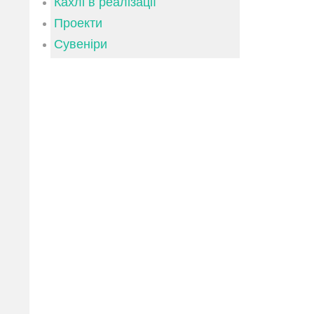
Кахлі в реалізації
Проекти
Сувеніри