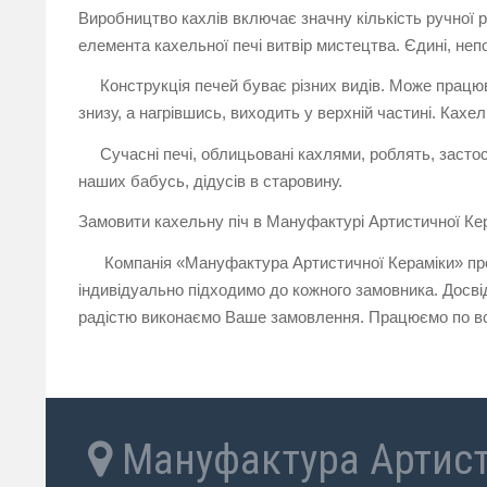
Виробництво кахлів включає значну кількість ручної 
елемента кахельної печі витвір мистецтва. Єдині, неп
Конструкція печей буває різних видів. Може працюва
знизу, а нагрівшись, виходить у верхній частині. Кахе
Сучасні печі, облицьовані кахлями, роблять, застосо
наших бабусь, дідусів в старовину.
Замовити кахельну піч в Мануфактурі Артистичної Ке
Компанія «Мануфактура Артистичної Кераміки» пропо
індивідуально підходимо до кожного замовника. Досві
радістю виконаємо Ваше замовлення. Працюємо по всі
Мануфактура Артист