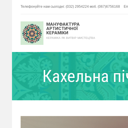
Телефонуйте нам сьогодні: (032) 2954224 моб. (067)6756168
Em
МАНУФАКТУРА
АРТИСТИЧНОЇ
КЕРАМІКИ
КЕРАМІКА ЯК ВИТВІР МИСТЕЦТВА
Кахельна пі