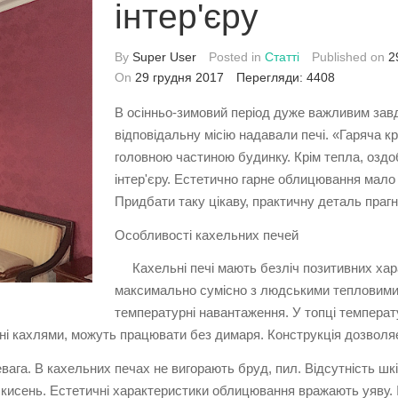
інтер'єру
By
Super User
Posted in
Статті
Published on
2
On
29 грудня 2017
Перегляди: 4408
В осінньо-зимовий період дуже важливим завда
відповідальну місію надавали печі. «Гаряча кр
головною частиною будинку. Крім тепла, озд
інтер'єру. Естетично гарне облицювання мало 
Придбати таку цікаву, практичну деталь праг
Особливості кахельних печей
Кахельні печі мають безліч позитивних хара
максимально сумісно з людськими тепловими
температурні навантаження. У топці температ
ані кахлями, можуть працювати без димаря. Конструкція дозволя
ага. В кахельних печах не вигорають бруд, пил. Відсутність ш
исень. Естетичні характеристики облицювання вражають уяву. Іс