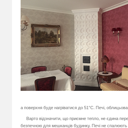
а поверхня буде нагріватися до 51°С. Печі, облицьов
Варто відзначити, що приємне тепло, не єдина перев
безпечною для мешканців будинку. Печі не спалюють к