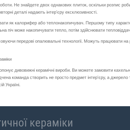
роботи. Не знайдете двох однакових плиток, оскільки розпис роб
овторні деталі надають інтер'єру ексклюзивності.
ти як калорифер або теплонакопичувач. Першому типу характерн
льна піч може накопичувати тепло, потім здійснювати тепловіддач
вуючи передові опалювальні технології. Можуть працювати на рі
раміки
нує дивовижні керамічні вироби. Ви можете замовити кахельну
дчена команда створить не просто предмет інтер'єру, а джерело 
й Україні.
ичної кераміки