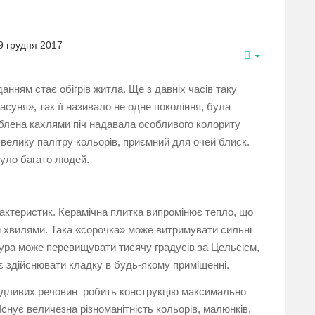
9 грудня 2017
нням стає обігрів житла. Ще з давніх часів таку
асуня», так її називало не одне покоління, була
облена кахлями піч надавала особливого колориту
велику палітру кольорів, приємний для очей блиск.
нуло багато людей.
ктеристик. Керамічна плитка випромінює тепло, що
 хвилями. Така «сорочка» може витримувати сильні
ура може перевищувати тисячу градусів за Цельсієм,
є здійснювати кладку в будь-якому приміщенні.
кідливих речовин робить конструкцію максимально
нує величезна різноманітність кольорів, малюнків.