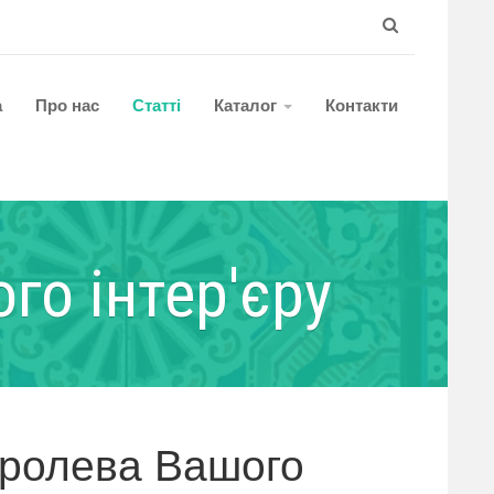
а
Про нас
Статті
Каталог
Контакти
го інтер'єру
оролева Вашого