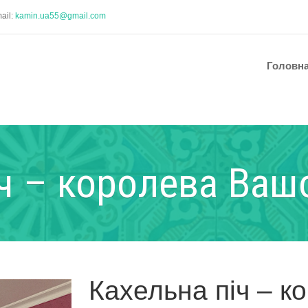
ail:
kamin.ua55@gmail.com
Головн
ч – королева Вашо
Кахельна піч – к